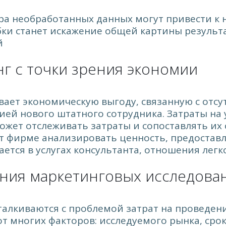
ра необработанных данных могут привести к
и станет искажение общей картины результа
й
г с точки зрения экономии
вает экономическую выгоду, связанную с отс
ией нового штатного сотрудника. Затраты на
жет отслеживать затраты и сопоставлять их
ет фирме анализировать ценность, предостав
ется в услугах консультанта, отношения лег
ния маркетинговых исследова
талкиваются с проблемой затрат на проведен
т многих факторов: исследуемого рынка, срок