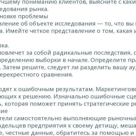
лучшему пониманию клиентов, выясните с ка
ледования рынка.
тановке проблемы
ление об объекте исследования — то, что вы 
а. Имейте четкое представление о том, какая
ка.
повлечет за собой радикальные последствия, 
ределению выборки в начале. Определите пра
 Затем решите, следует ли разделить вашу а
ерекрестного сравнения.
дят к ошибочным результатам. Маркетингово
ющих к решению. Изначально ошибочные сцен
ь, которая поможет принять стратегические р
ние
тели самостоятельно выполняющие рыночный 
дельцев предприятия к своему детищу, меша
е, честные данные, обратитесь за помощью 