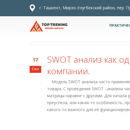
г. Ташкент, Мирзо-Улугбекский район, пер. П
ПРАКТИЧЕ
SWOT анализ как од
17
компании.
Сен
Модель SWOT анализа часто применяетс
товара. С проведения SWOT –анализа час
матрицы наравне с другими. Для начала 
преуспела, или какая-то особенность, 
какого-то важного для её функциониров