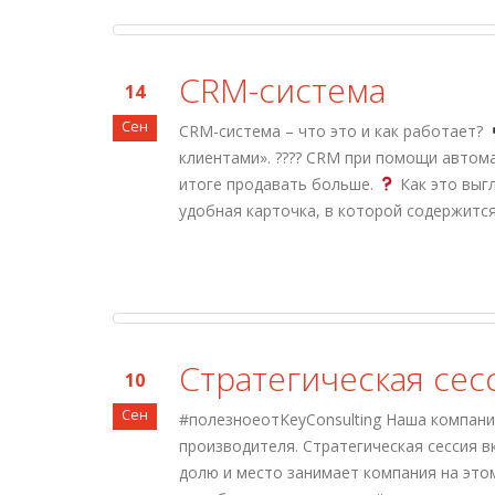
СRM-система
14
Сен
СRM-система – что это и как работает?
клиентами». ???? CRM при помощи автом
итоге продавать больше.
Как это выгл
удобная карточка, в которой содержится
Cтратегическая сес
10
Сен
#полезноеотKeyConsulting Наша компани
производителя. Стратегическая сессия в
долю и место занимает компания на это